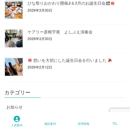
ひな祭りおかわり開催♪＆3月のお誕生日会
2026年3月30日
ケアリー彦根宇尾 よしぶえ演奏会
2026年3月30日
想いを大切にした誕生日会を行いました
2026年2月12日
カテゴリー
お知らせ
イベント
施設案内
採用情報
TEL
入居案内