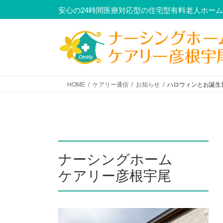
コ
ナ
安心の24時間医療対応型の住宅型有料老人ホー
ン
ビ
テ
ゲ
ン
ー
ツ
シ
に
ョ
移
ン
HOME
ケアリー通信
お知らせ
ハロウィンとお誕生
動
に
移
動
ナーシングホーム
ケアリー彦根宇尾