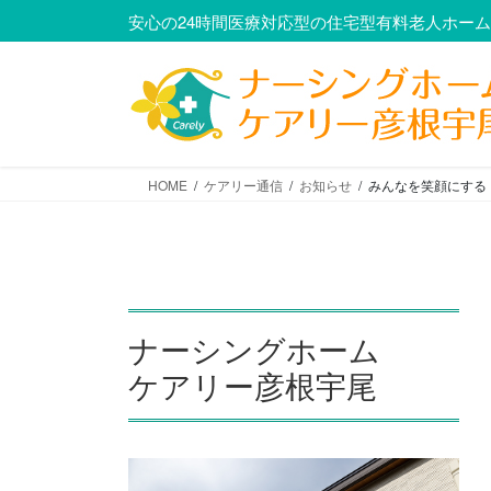
コ
ナ
安心の24時間医療対応型の住宅型有料老人ホー
ン
ビ
テ
ゲ
ン
ー
ツ
シ
に
ョ
移
ン
HOME
ケアリー通信
お知らせ
みんなを笑顔にする
動
に
移
動
ナーシングホーム
ケアリー彦根宇尾